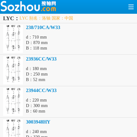
LYC：
LYC 别名：洛轴 国家：中国
238/710CA/W33
d：710 mm
D：870 mm
B：118 mm
23936CC/W33
d：180 mm
D：250 mm
B：52 mm
23944CC/W33
d：220 mm
D：300 mm
B：60 mm
3003948HY
d：240 mm