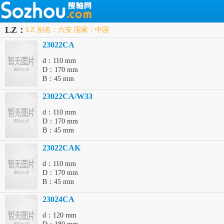
LZ：
LZ 别名：六安 国家：中国
23022CA
d：110 mm
D：170 mm
B：45 mm
23022CA/W33
d：110 mm
D：170 mm
B：45 mm
23022CAK
d：110 mm
D：170 mm
B：45 mm
23024CA
d：120 mm